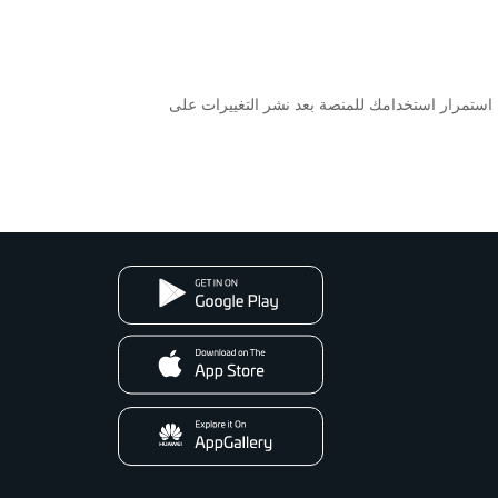
منصتنا. استمرار استخدامك للمنصة بعد نشر التغييرات على