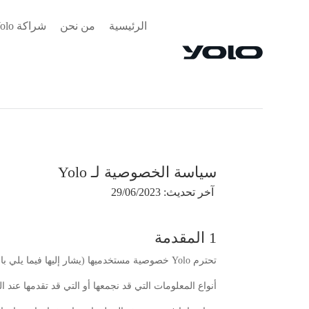
الرئيسية
من نحن
شراكة Yolo
سياسة الخصوصية لـ Yolo
آخر تحديث: 29/06/2023
1 المقدمة
تحترم Yolo خصوصية مستخدميها (يشار إليها فيما يلي باسم “المستخدم” أو “أنت” أو “الخاص بك”) وتلتزم بحمايتها من خلال امتثالنا لهذه السياسة. تصف هذه السياسة:
أنواع المعلومات التي قد نجمعها أو التي قد تقدمها عند الوصول إلى من