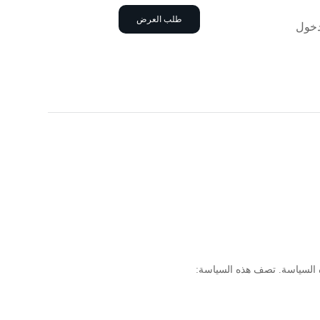
طلب العرض
خول